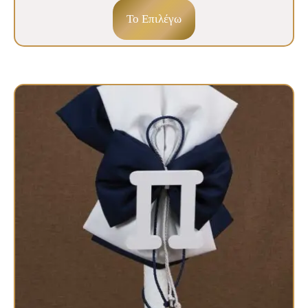
To Επιλέγω