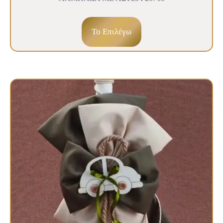
To Επιλέγω