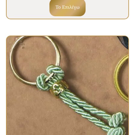
To Επιλέγω