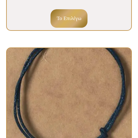
To Επιλέγω