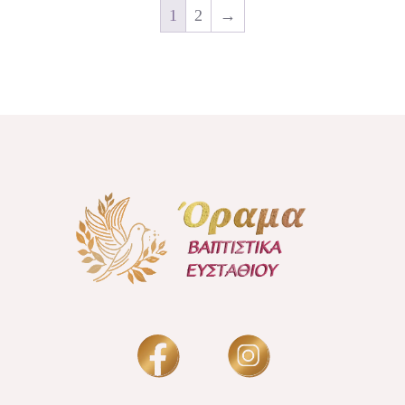
1
2
→