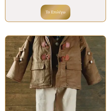
To Επιλέγω