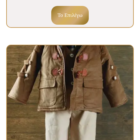
To Επιλέγω