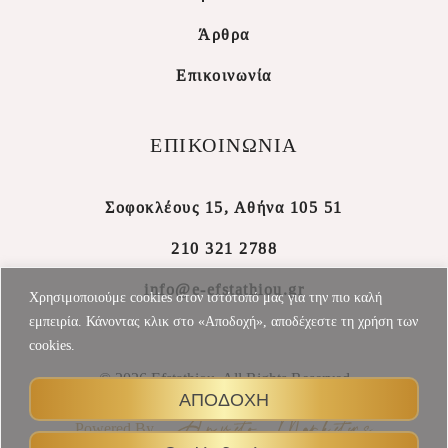
Άρθρα
Επικοινωνία
ΕΠΙΚΟΙΝΩΝΙΑ
Σοφοκλέους 15, Αθήνα 105 51
210 321 2788
info@e-efstathiou.gr
Χρησιμοποιούμε cookies στον ιστότοπό μας για την πιο καλή
εμπειρία. Κάνοντας κλικ στο «Αποδοχή», αποδέχεστε τη χρήση των
cookies.
© 2026 Efstathiou, All Rights Reserved
ΑΠΟΔΟΧΗ
Powered By