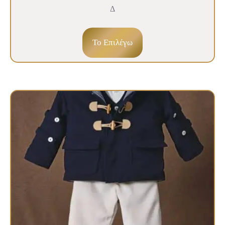
Δ
To Επιλέγω