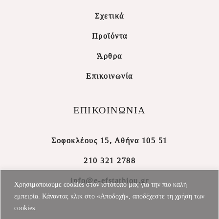
Σχετικά
Προϊόντα
Άρθρα
Επικοινωνία
ΕΠΙΚΟΙΝΩΝΙΑ
Σοφοκλέους 15, Αθήνα 105 51
210 321 2788
info@e-efstathiou.gr
Χρησιμοποιούμε cookies στον ιστότοπό μας για την πιο καλή
εμπειρία. Κάνοντας κλικ στο «Αποδοχή», αποδέχεστε τη χρήση των
cookies.