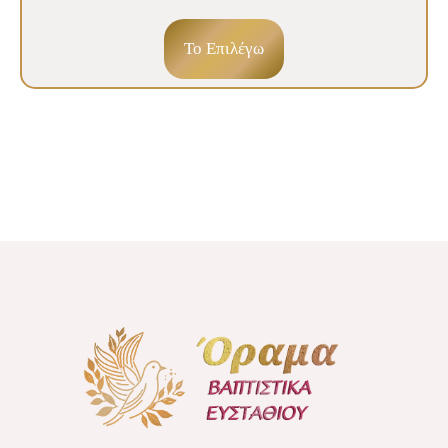
To Επιλέγω