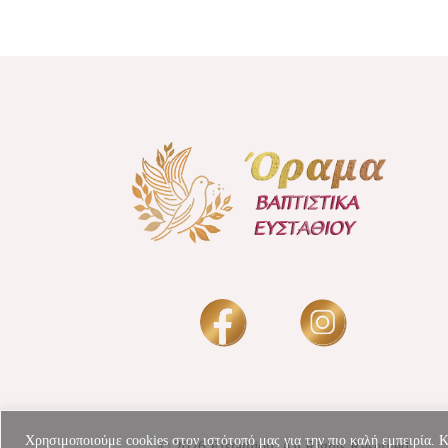
Χρησιμοποιούμε cookies στον ιστότοπό μας για την πιο καλή εμπειρία. 
© 2026 Efstathiou, All Rights Reserved